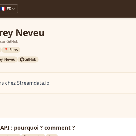
🇫🇷 FR
rey Neveu
 sur GitHub
📍 Paris
ey_Neveu
GitHub
ns chez Streamdata.io
'API : pourquoi ? comment ?