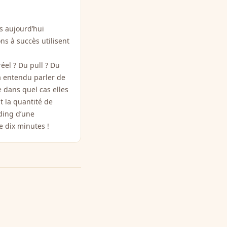
is aujourd’hui
ons à succès utilisent
éel ? Du pull ? Du
à entendu parler de
 dans quel cas elles
t la quantité de
ding d’une
e dix minutes !