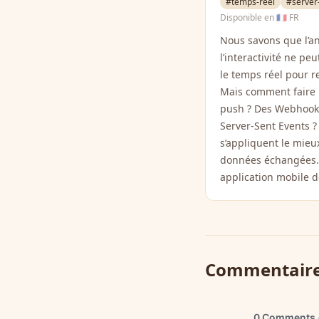
#temps-reel
#server
Disponible en
🇫🇷 FR
Nous savons que l’ani
l’interactivité ne pe
le temps réel pour re
Mais comment faire p
push ? Des Webhooks
Server-Sent Events 
s’appliquent le mieu
données échangées. E
application mobile d
Commentair