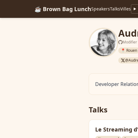
☕ Brown Bag Lunch
Speakers
Talks
Villes
Aud
Modifier
📍 Rouen
@Audr
Developer Relatio
Talks
Le Streaming d