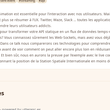
-sent-event
#streaming
#api
mation est essentielle pour l’interaction avec nos utilisateurs. Ma
ut plus se résumer à l’UX. Twitter, Waze, Slack … toutes les applicati
ndre leurs utilisateurs addicts.
our transformer votre API statique en un flux de données temps-r
? Vous connaissez sûrement les Web-Sockets, mais avez vous déj
? Dans ce talk nous comparerons ces technologies pour comprendre
x avant de voir comment on peut aller encore plus loin en réduisan
t bien sûr, nous en aurons la preuve par l’exemple avec le live co
onnant la position de la Station Spatiale Internationale en moins d
es