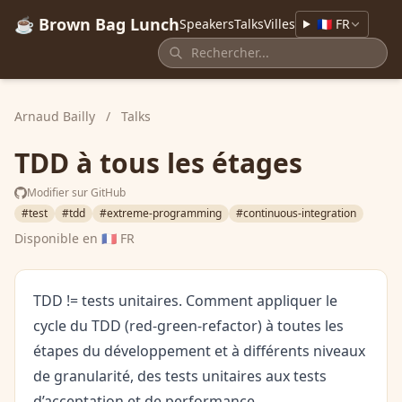
☕ Brown Bag Lunch
Speakers
Talks
Villes
🇫🇷 FR
Arnaud Bailly
/
Talks
TDD à tous les étages
Modifier sur GitHub
#test
#tdd
#extreme-programming
#continuous-integration
Disponible en
🇫🇷 FR
TDD != tests unitaires. Comment appliquer le
cycle du TDD (red-green-refactor) à toutes les
étapes du développement et à différents niveaux
de granularité, des tests unitaires aux tests
d’acceptation et de performance.