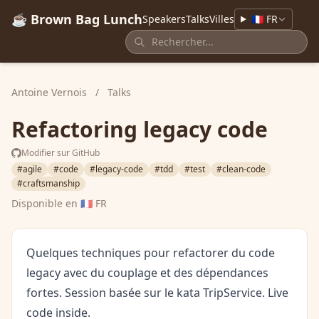
☕ Brown Bag Lunch
Speakers
Talks
Villes
🇫🇷 FR
Antoine Vernois
/
Talks
Refactoring legacy code
Modifier sur GitHub
#agile
#code
#legacy-code
#tdd
#test
#clean-code
#craftsmanship
Disponible en
🇫🇷 FR
Quelques techniques pour refactorer du code
legacy avec du couplage et des dépendances
fortes. Session basée sur le kata TripService. Live
code inside.