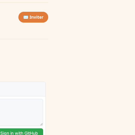
✉️ Inviter