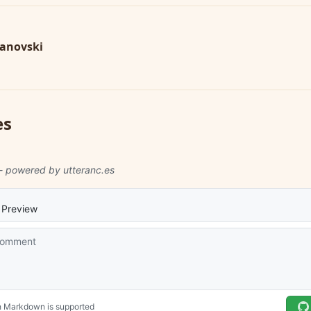
janovski
es