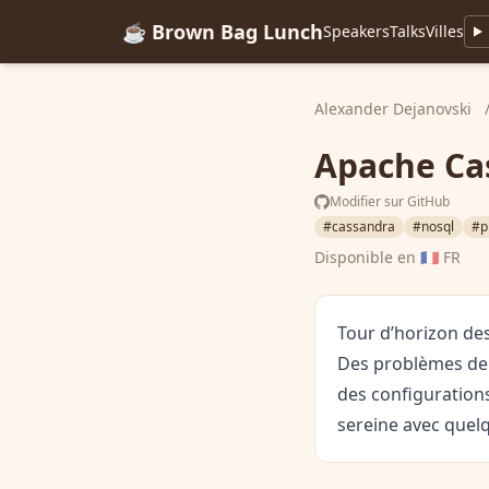
☕ Brown Bag Lunch
Speakers
Talks
Villes
Alexander Dejanovski
Apache Cas
Modifier sur GitHub
#cassandra
#nosql
#p
Disponible en
🇫🇷 FR
Tour d’horizon de
Des problèmes de 
des configuration
sereine avec quelq