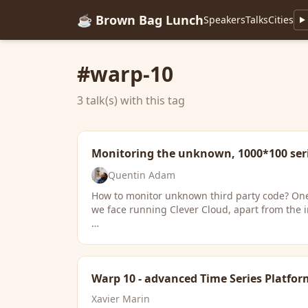
☕ Brown Bag Lunch
Speakers
Talks
Cities
#warp-10
3 talk(s) with this tag
Monitoring the unknown, 1000*100 seri
Quentin Adam
How to monitor unknown third party code? One
we face running Clever Cloud, apart from the 
…
Warp 10 - advanced Time Series Platfor
Xavier Marin