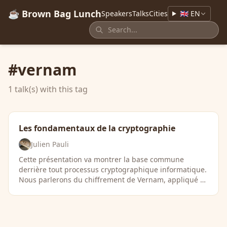
☕ Brown Bag Lunch
Speakers
Talks
Cities
🇬🇧 EN
#vernam
1 talk(s) with this tag
Les fondamentaux de la cryptographie
Julien Pauli
Cette présentation va montrer la base commune
derrière tout processus cryptographique informatique.
Nous parlerons du chiffrement de Vernam, appliqué …