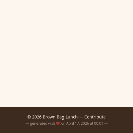
© 2026 Brown Bag Lunch —
Contribute
— generated with ❤️ on April 17, 2026 at 00:01 —