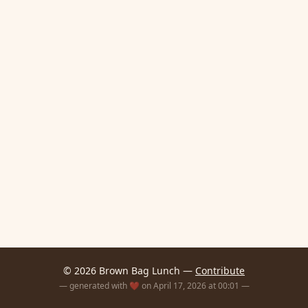
© 2026 Brown Bag Lunch —
Contribute
— generated with ❤️ on April 17, 2026 at 00:01 —