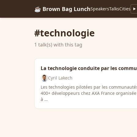
☕ Brown Bag Lunch
Speakers
Talks
Cities
#technologie
1 talk(s) with this tag
La technologie conduite par les commun
Cyril Lakech
Les technologies pilotées par les communautés
400+ développeurs chez AXA France organisée 
à …