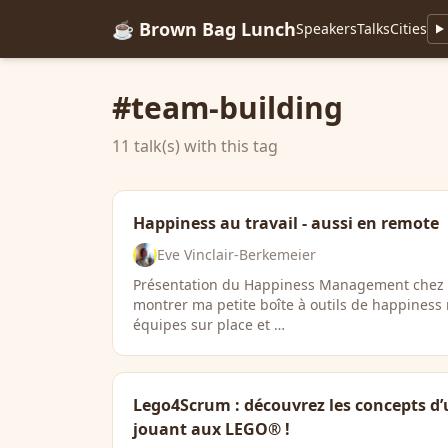
☕ Brown Bag Lunch
Speakers
Talks
Cities
#team-building
11 talk(s) with this tag
Happiness au travail - aussi en remote
Eve Vinclair-Berkemeier
Présentation du Happiness Management chez K
montrer ma petite boîte à outils de happine
équipes sur place et …
Lego4Scrum : découvrez les concepts d
jouant aux LEGO® !