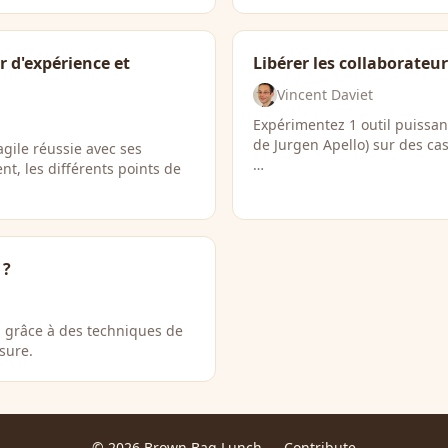
r d'expérience et
Libérer les collaborateu
Vincent Daviet
Expérimentez 1 outil puissa
de Jurgen Apello) sur des cas
gile réussie avec ses
…
nt, les différents points de
 ?
s grâce à des techniques de
sure.
© 2026 Brown Bag Lunch —
Contribute