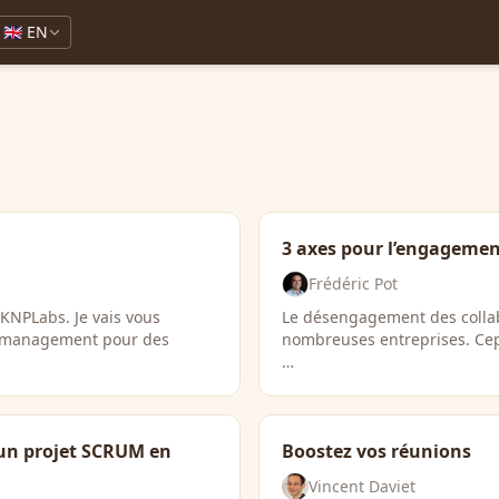
🇬🇧 EN
3 axes pour l’engagemen
Frédéric Pot
NPLabs. Je vais vous
Le désengagement des collab
ss management pour des
nombreuses entreprises. Ce
…
’un projet SCRUM en
Boostez vos réunions
Vincent Daviet