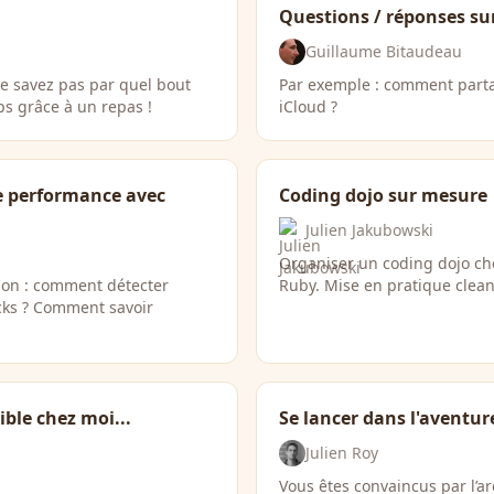
Questions / réponses sur
Guillaume Bitaudeau
ne savez pas par quel bout
Par exemple : comment part
 grâce à un repas !
iCloud ?
e performance avec
Coding dojo sur mesure
Julien Jakubowski
Organiser un coding dojo che
ion : comment détecter
Ruby. Mise en pratique clea
cks ? Comment savoir
ible chez moi...
Se lancer dans l'aventur
Julien Roy
Vous êtes convaincus par l’a