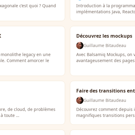
exagonale c’est quoi ? Quand
Introduction à la programmat
implémentations Java, React
X
Découvrez les mockups
Guillaume Bitaudeau
n monolithe legacy en une
Avec Balsamiq Mockups, on 
ale. Comment amorcer le
avantageusement des pages d
Faire des transitions en
Guillaume Bitaudeau
ture, de cloud, de problèmes
Découvrez comment depuis iO
 à toute …
magnifiques transitions per