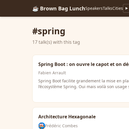
☕ Brown Bag Lunch
Speakers
Talks
Cities
#spring
17 talk(s) with this tag
Spring Boot : on ouvre le capot et on d
Fabien Arrault
Spring Boot facilite grandement la mise en plac
l’écosystème Spring. Oui mais voilà son usage
Architecture Hexagonale
Frédéric Combes