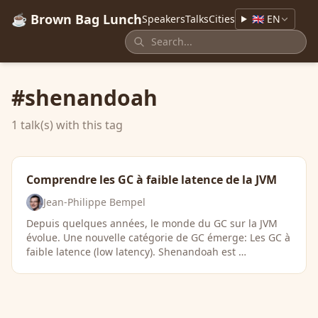
☕ Brown Bag Lunch
Speakers
Talks
Cities
🇬🇧 EN
#shenandoah
1 talk(s) with this tag
Comprendre les GC à faible latence de la JVM
Jean-Philippe Bempel
Depuis quelques années, le monde du GC sur la JVM
évolue. Une nouvelle catégorie de GC émerge: Les GC à
faible latence (low latency). Shenandoah est …