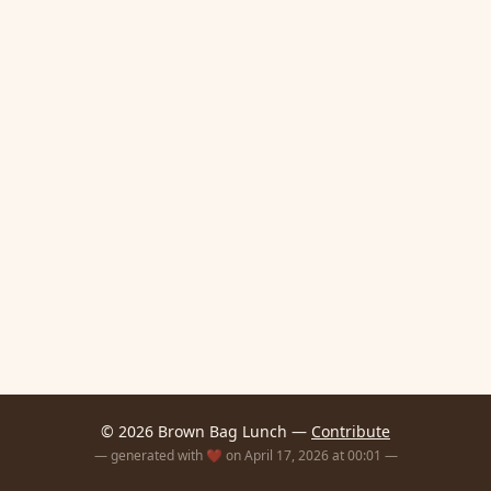
© 2026 Brown Bag Lunch —
Contribute
— generated with ❤️ on April 17, 2026 at 00:01 —