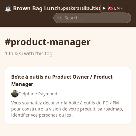
☕ Brown Bag Lunch
Speakers
Talks
Cities
🇬🇧 EN
#product-manager
1 talk(s) with this tag
Boîte à outils du Product Owner / Product
Manager
Delphine Raymond
Vous souhaitez découvrir la boîte à outils du PO / PM
pour construire la vision de votre produit, sa roadmap,
identifier vos personas ou les …