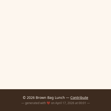
© 2026 Brown Bag Lunch —
Contribute
— generated with ❤️ on April 17, 2026 at 00:01 —