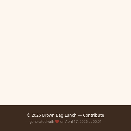
© 2026 Brown Bag Lunch —
Contribute
— generated with ❤️ on April 17, 2026 at 00:01 —