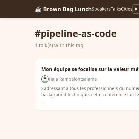
☕ Brown Bag Lunch
Speakers
Talks
Cities
#pipeline-as-code
1 talk(s) with this tag
Mon équipe se focalise sur la valeur mét
Haja Rambelontsalama
S’adressant à tous les professionnels du numé
background technique, cette conférence fait le
…