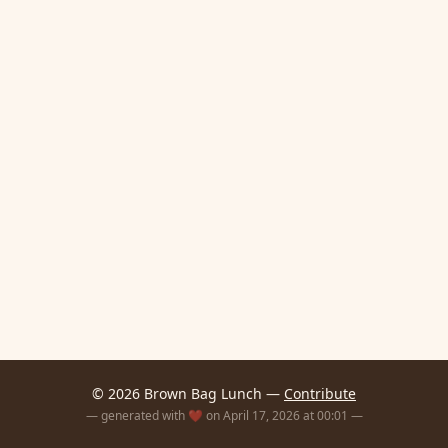
© 2026 Brown Bag Lunch —
Contribute
— generated with ❤️ on April 17, 2026 at 00:01 —