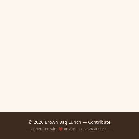
© 2026 Brown Bag Lunch —
Contribute
— generated with ❤️ on April 17, 2026 at 00:01 —