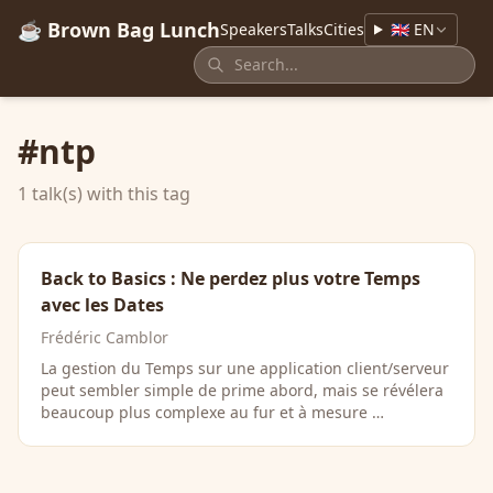
☕ Brown Bag Lunch
Speakers
Talks
Cities
🇬🇧 EN
#ntp
1 talk(s) with this tag
Back to Basics : Ne perdez plus votre Temps
avec les Dates
Frédéric Camblor
La gestion du Temps sur une application client/serveur
peut sembler simple de prime abord, mais se révélera
beaucoup plus complexe au fur et à mesure …