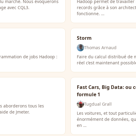
 du marché. Nous évoquerons
Hadoop permet de travailler
tage avec CQL3.
records grâce à son archite
fonctionne. …
Storm
Thomas Arnaud
grammation de jobs Hadoop :
Faire du calcul distribué de 
réel c’est maintenant possibl
Fast Cars, Big Data: ou
formule 1
Tugdual Grall
us aborderons tous les
’aide de Jmeter.
Les voitures, et tout particu
énormément de données, qui d
en …