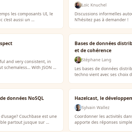
Loïc Knuchel
temps les composants UI, le
Discussions informelles auto
c c’est aussi un …
N’hésitez pas à demander !
spect
Bases de données distrib
et de cohérence
Stéphane Lang
ul and very consistent, in
but schemaless… With JSON …
Les bases de données distri
techno vient avec ses choix d
s de données NoSQL
Hazelcast, le développem
Sylvain Wallez
s d’usage? Couchbase est une
Coordonner les activités dan
ble partout jusque sur …
apporte des réponses simple