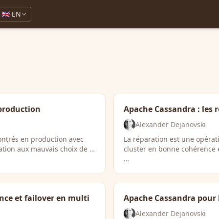
🇬🇧 EN
 production
Apache Cassandra : les r
Alexander Dejanovski
ontrés en production avec
La réparation est une opéra
tion aux mauvais choix de …
cluster en bonne cohérence e
…
ce et failover en multi
Apache Cassandra pour le
Alexander Dejanovski