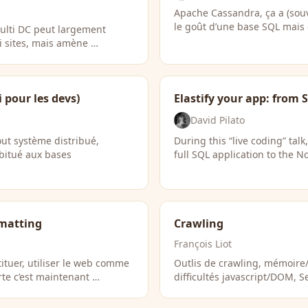
Apache Cassandra, ça a (souve
le goût d’une base SQL mais 
ulti DC peut largement
ti sites, mais amène …
 pour les devs)
Elastify your app: from
David Pilato
t système distribué,
During this “live coding” tal
bitué aux bases
full SQL application to the
rmatting
Crawling
François Liot
stituer, utiliser le web comme
Outlis de crawling, mémoire/
e c’est maintenant …
difficultés javascript/DOM,