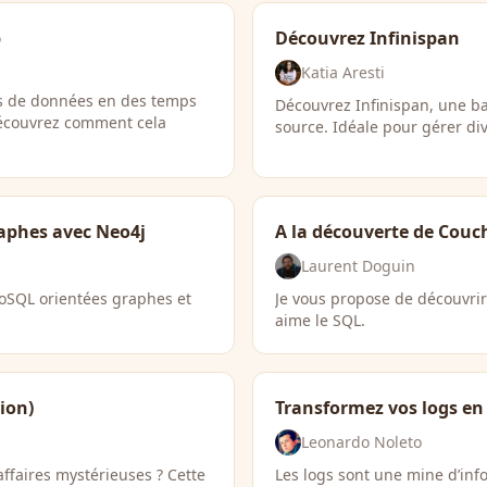
p
Découvrez Infinispan
Katia Aresti
ts de données en des temps
Découvrez Infinispan, une b
Découvrez comment cela
source. Idéale pour gérer di
raphes avec Neo4j
A la découverte de Couc
Laurent Doguin
oSQL orientées graphes et
Je vous propose de découvri
aime le SQL.
ion)
Transformez vos logs en
Leonardo Noleto
ffaires mystérieuses ? Cette
Les logs sont une mine d’inf