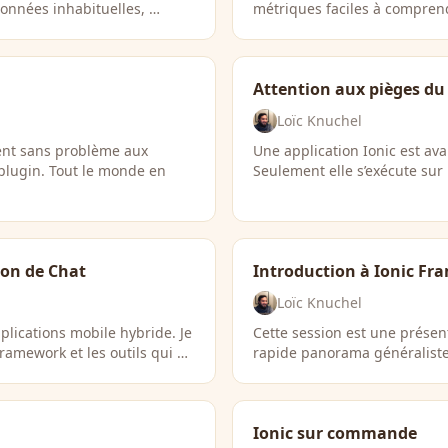
données inhabituelles, …
métriques faciles à compren
Attention aux pièges du
Loïc Knuchel
dent sans problème aux
Une application Ionic est ava
 plugin. Tout le monde en
Seulement elle s’exécute sur
ion de Chat
Introduction à Ionic F
Loïc Knuchel
lications mobile hybride. Je
Cette session est une présen
ramework et les outils qui …
rapide panorama généraliste
!
Ionic sur commande