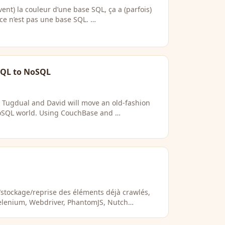
nt) la couleur d’une base SQL, ça a (parfois)
ce n’est pas une base SQL. …
 SQL to NoSQL
k, Tugdual and David will move an old-fashion
 NoSQL world. Using CouchBase and …
stockage/reprise des éléments déjà crawlés,
 Selenium, Webdriver, PhantomJS, Nutch…