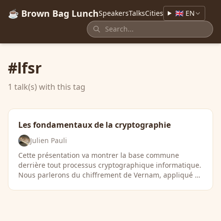
☕ Brown Bag Lunch
Speakers
Talks
Cities
🇬🇧 EN
#lfsr
1 talk(s) with this tag
Les fondamentaux de la cryptographie
Julien Pauli
Cette présentation va montrer la base commune
derrière tout processus cryptographique informatique.
Nous parlerons du chiffrement de Vernam, appliqué …