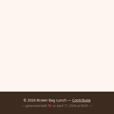
© 2026 Brown Bag Lunch —
Contribute
— generated with ❤️ on April 17, 2026 at 00:01 —