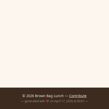
© 2026 Brown Bag Lunch —
Contribute
— generated with ❤️ on April 17, 2026 at 00:01 —