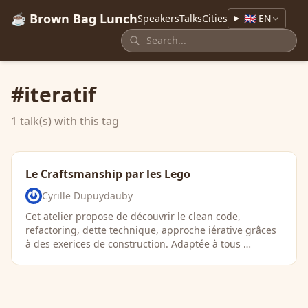
☕ Brown Bag Lunch
Speakers
Talks
Cities
🇬🇧 EN
#iteratif
1 talk(s) with this tag
Le Craftsmanship par les Lego
Cyrille Dupuydauby
Cet atelier propose de découvrir le clean code,
refactoring, dette technique, approche iérative grâces
à des exerices de construction. Adaptée à tous …