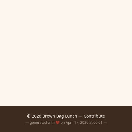
© 2026 Brown Bag Lunch —
Contribute
— generated with ❤️ on April 17, 2026 at 00:01 —