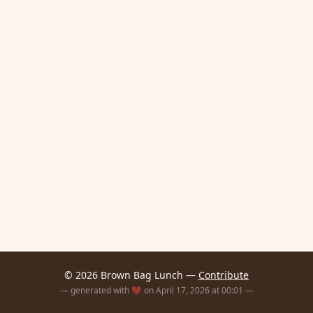
© 2026 Brown Bag Lunch —
Contribute
— generated with ❤️ on April 17, 2026 at 00:01 —