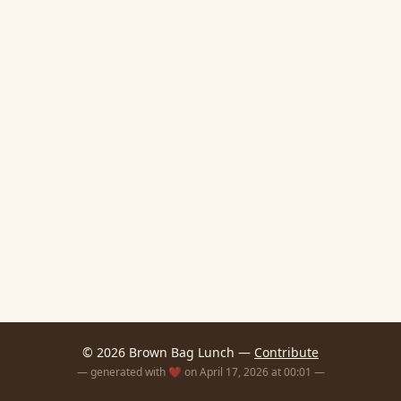
© 2026 Brown Bag Lunch —
Contribute
— generated with ❤️ on April 17, 2026 at 00:01 —