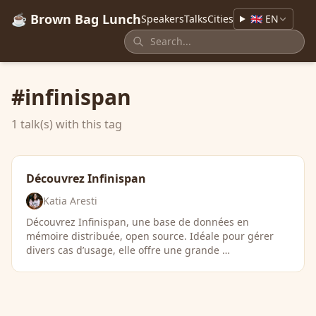
☕ Brown Bag Lunch
Speakers
Talks
Cities
🇬🇧 EN
#infinispan
1 talk(s) with this tag
Découvrez Infinispan
Katia Aresti
Découvrez Infinispan, une base de données en
mémoire distribuée, open source. Idéale pour gérer
divers cas d’usage, elle offre une grande …