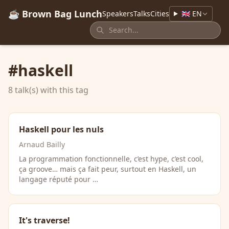
☕ Brown Bag Lunch
Speakers
Talks
Cities
🇬🇧 EN
#haskell
8 talk(s) with this tag
Haskell pour les nuls
Arnaud Bailly
La programmation fonctionnelle, c’est hype, c’est cool,
ça groove… mais ça fait peur, surtout en Haskell, un
langage réputé pour …
It's traverse!