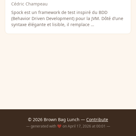
Cédric Champeau
Spock est un framework de test inspiré du BDD
(Behavior Driven Development) pour la JVM. Dôté d’une
syntaxe élégante et lisible, il remplace …
© 2026 Brown Bag Lunch —
Contribute
— generated with ❤️ on April 17, 2026 at 00:01 —