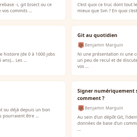
ebase -i, git bisect ou ce
C’est quoi ce truc dont tout 
de vos commits …
mieux que Svn ? En quoi c’est
Git au quotidien
Benjamin Marguin
e histoire (de 0 à 1000 jobs
Ni une présentation ni une 
5 ans)… Les …
un peu de recul et de discute
vos …
Signer numériquement s
comment ?
Benjamin Marguin
nt ou déjà depuis un bon
 pourraient être …
Au sein d’un dépôt Git, l’iden
données de base d’un commit
…