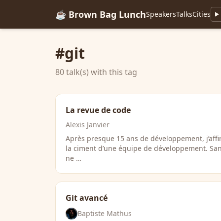
☕ Brown Bag Lunch
Speakers
Talks
Cities
#git
80 talk(s) with this tag
La revue de code
Alexis Janvier
Après presque 15 ans de développement, j’affi
la ciment d’une équipe de développement. Sans
ne …
Git avancé
Baptiste Mathus