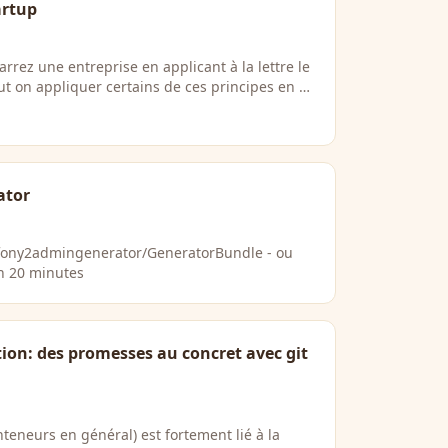
artup
rez une entreprise en applicant à la lettre le
t on appliquer certains de ces principes en …
ator
fony2admingenerator/GeneratorBundle - ou
n 20 minutes
ion: des promesses au concret avec git
nteneurs en général) est fortement lié à la