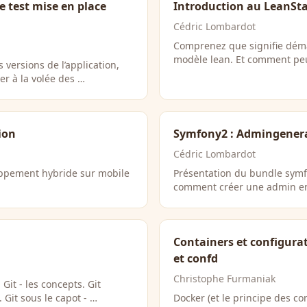
e test mise en place
Introduction au LeanSt
Cédric Lombardot
Comprenez que signifie démar
modèle lean. Et comment peu
 versions de l’application,
er à la volée des …
ion
Symfony2 : Admingener
Cédric Lombardot
ppement hybride sur mobile
Présentation du bundle sym
comment créer une admin e
Containers et configurat
et confd
Christophe Furmaniak
Git - les concepts. Git
 Git sous le capot - …
Docker (et le principe des co