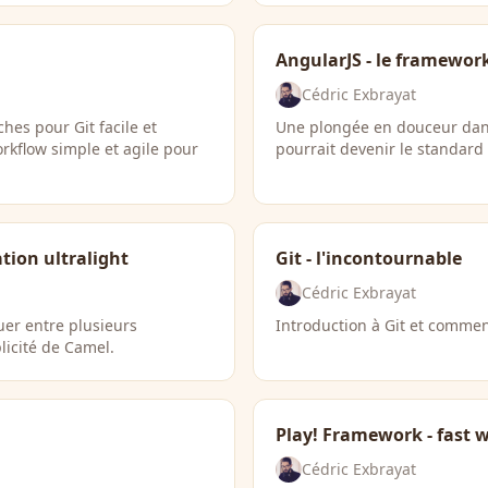
AngularJS - le framewor
Cédric Exbrayat
es pour Git facile et
Une plongée en douceur dan
orkflow simple et agile pour
pourrait devenir le standard
tion ultralight
Git - l'incontournable
Cédric Exbrayat
er entre plusieurs
Introduction à Git et comment
licité de Camel.
Play! Framework - fast
Cédric Exbrayat