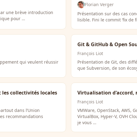
Florian Verger
ar une brève introduction
Présentation sur des cas conc
atique pour …
lisible. Fini le commit ‘fix de fi
Git & GitHub & Open So
François Liot
oppement qui veulent réussir
Présentation de Git, des diff
que Subversion, de son écos
es collectivités locales
Virtualisation d'accord,
François Liot
artout dans l’Union
VMWare, OpenStack, AWS, Goo
des recommandations
VirtualBox, Hyper-V, OVH Clo
je vous …