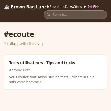
☕ Brown Bag Lunch
Speakers
Talks
Cities
🇬🇧 EN
#ecoute
1 talk(s) with this tag
Tests utilisateurs - Tips and tricks
Antoine Pezé
Vous voulez tout savoir sur les tests utilisateurs ? Je
suis votre homme !