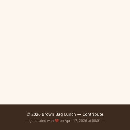
© 2026 Brown Bag Lunch —
Contribute
— generated with ❤️ on April 17, 2026 at 00:01 —