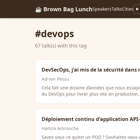
☕ Brown Bag Lunch
Speakers
Talks
Cities
#devops
67 talk(s) with this tag
DevSecOps, j'ai mis de la sécurité dan
Adrien Pessu
Cela fait une dizaine d’années que nous essayo
du DevOps pour livrer plus vite en production
Déploiement continu d'application API-
Hamza Amrouche
Savez-vous ce qu’est un POD ? Souhaitez-vous ut