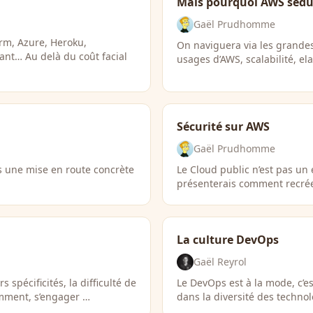
Mais pourquoi AWS sédui
Gaël Prudhomme
rm, Azure, Heroku,
On naviguera via les grande
ant… Au delà du coût facial
usages d’AWS, scalabilité, ela
Sécurité sur AWS
Gaël Prudhomme
s une mise en route concrète
Le Cloud public n’est pas un 
présenterais comment recrée
La culture DevOps
Gaël Reyrol
 spécificités, la difficulté de
Le DevOps est à la mode, c’e
amment, s’engager …
dans la diversité des techno