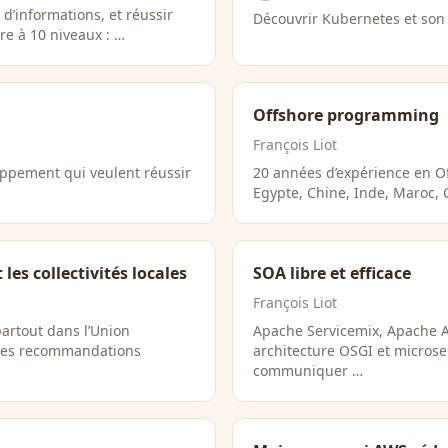
d’informations, et réussir
Découvrir Kubernetes et son u
ire à 10 niveaux : …
Offshore programming
François Liot
oppement qui veulent réussir
20 années d’expérience en O
Egypte, Chine, Inde, Maroc, C
es collectivités locales
SOA libre et efficace
François Liot
artout dans l’Union
Apache Servicemix, Apache A
des recommandations
architecture OSGI et microser
communiquer …