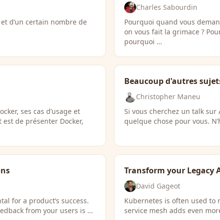
Charles Sabourdin
ft et d’un certain nombre de
Pourquoi quand vous demande
on vous fait la grimace ? Pou
pourquoi …
Beaucoup d'autres sujets
Christopher Maneu
ocker, ses cas d’usage et
Si vous cherchez un talk sur
t est de présenter Docker,
quelque chose pour vous. N’
ons
Transform your Legacy A
David Gageot
al for a product’s success.
Kubernetes is often used to r
edback from your users is …
service mesh adds even more 