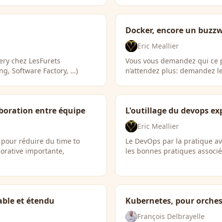
Docker, encore un buzzw
Eric Meallier
very chez LesFurets
Vous vous demandez qui ce pet
g, Software Factory, …)
n’attendez plus: demandez le
aboration entre équipe
L'outillage du devops ex
Eric Meallier
ns pour réduire du time to
Le DevOps par la pratique av
orative importante,
les bonnes pratiques associ
able et étendu
Kubernetes, pour orches
François Delbrayelle