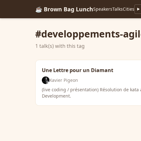
☕ Brown Bag Lunch
Speakers
Talks
Cities
#developpements-agil
1 talk(s) with this tag
Une Lettre pour un Diamant
Xavier Pigeon
(live coding / présentation) Résolution de kata
Development.