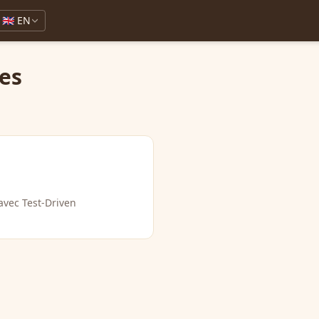
🇬🇧 EN
es
 avec Test-Driven