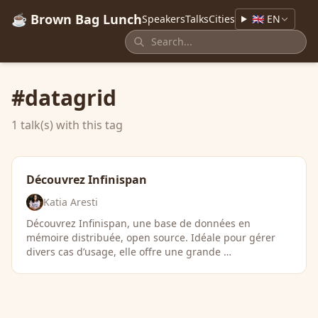
☕ Brown Bag Lunch
Speakers
Talks
Cities
🇬🇧 EN
#datagrid
1 talk(s) with this tag
Découvrez Infinispan
Katia Aresti
Découvrez Infinispan, une base de données en
mémoire distribuée, open source. Idéale pour gérer
divers cas d’usage, elle offre une grande …