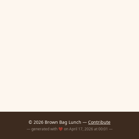
© 2026 Brown Bag Lunch —
Contribute
— generated with ❤️ on April 17, 2026 at 00:01 —