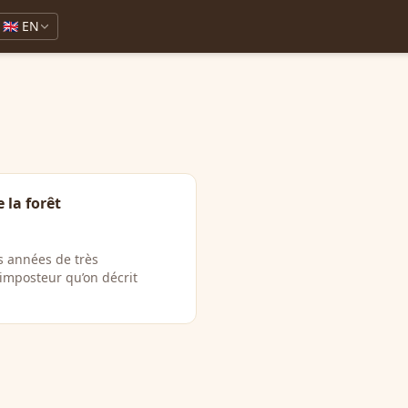
🇬🇧 EN
 la forêt
s années de très
imposteur qu’on décrit