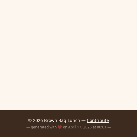
© 2026 Brown Bag Lunch —
Contribute
— generated with ❤️ on April 17, 2026 at 00:01 —