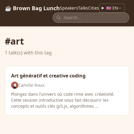
☕ Brown Bag Lunch
Speakers
Talks
Cities
🇬🇧 EN
#art
1 talk(s) with this tag
Art génératif et creative coding
Camille Roux
Plongez dans l’univers où code rime avec créativité.
Cette session introductive vous fait découvrir les
concepts et outils clés (p5.js, algorithmes …