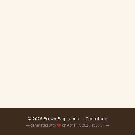
© 2026 Brown Bag Lunch —
Contribute
— generated with ❤️ on April 17, 2026 at 00:01 —