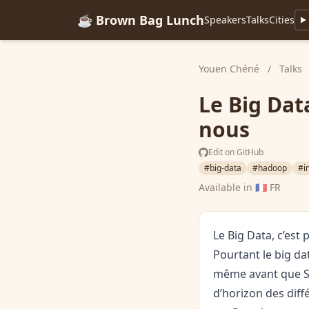
☕ Brown Bag Lunch
Speakers
Talks
Cities
Youen Chéné
/
Talks
Le Big Data
nous
Edit on GitHub
#big-data
#hadoop
#i
Available in
🇫🇷 FR
Le Big Data, c’est
Pourtant le big da
même avant que Sp
d’horizon des dif