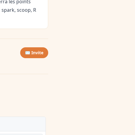
rra les points
 spark, scoop, R
✉️ Invite