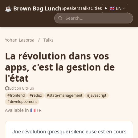
☕ Brown Bag Lunch
Speakers
Talks
Cities
🇬🇧 EN
Yohan Lasorsa
/
Talks
La révolution dans vos
apps, c'est la gestion de
l'état
Edit on GitHub
#frontend
#redux
#state-management
#javascript
#developpement
Available in
🇫🇷 FR
Une révolution (presque) silencieuse est en cours