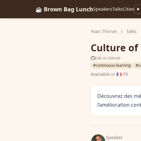
☕ Brown Bag Lunch
Speakers
Talks
Cities
Yoan Thirion
/
Talks
Culture of
Edit on GitHub
#continuous-learning
#c
Available in
🇫🇷 FR
Découvrez des mét
l’amélioration con
Speaker