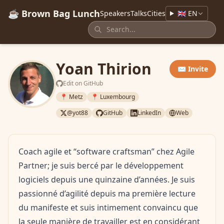
☕ Brown Bag Lunch
Speakers
Talks
Cities
🇬🇧 EN
Yoan Thirion
✉️ Invite
Edit on GitHub
📍 Metz
📍 Luxembourg
@yot88
GitHub
LinkedIn
Web
Coach agile et “software craftsman” chez Agile
Partner; je suis bercé par le développement
logiciels depuis une quinzaine d’années. Je suis
passionné d’agilité depuis ma première lecture
du manifeste et suis intimement convaincu que
la seule manière de travailler est en considérant