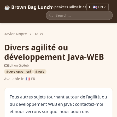
☕ Brown Bag Lunch
Speakers
Talks
Cities
🇬🇧 EN
Xavier Nopre
/
Talks
Divers agilité ou
développement Java-WEB
Edit on GitHub
#developpement
#agile
Available in
🇫🇷 FR
Tous autres sujets tournant autour de l’agilité, ou
du développement WEB en Java : contactez-moi
et nous verrons sur quoi nous pourrons