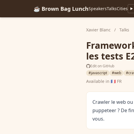
☕ Brown Bag Lunch
Speakers
Talks
Cities
Xavier Blanc
/
Talks
Framework 
les tests E
Edit on GitHub
#javascript
#web
#cra
Available in
🇫🇷 FR
Crawler le web ou 
puppeteer ? De fin
vous.