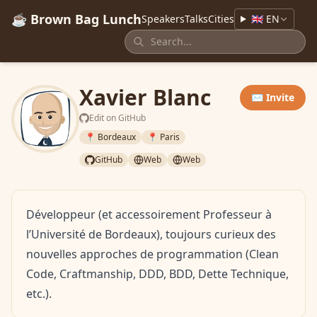
☕ Brown Bag Lunch
Speakers
Talks
Cities
🇬🇧 EN
Xavier Blanc
✉️ Invite
Edit on GitHub
📍 Bordeaux
📍 Paris
GitHub
Web
Web
Développeur (et accessoirement Professeur à
l’Université de Bordeaux), toujours curieux des
nouvelles approches de programmation (Clean
Code, Craftmanship, DDD, BDD, Dette Technique,
etc.).