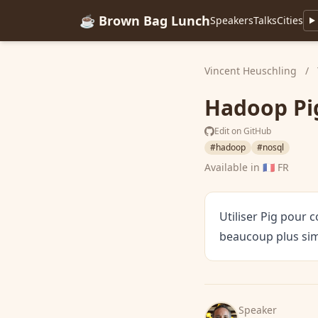
☕ Brown Bag Lunch
Speakers
Talks
Cities
Vincent Heuschling
/
Hadoop Pi
Edit on GitHub
#hadoop
#nosql
Available in
🇫🇷 FR
Utiliser Pig pour 
beaucoup plus sim
Speaker