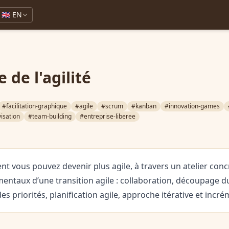
🇬🇧 EN
 de l'agilité
#facilitation-graphique
#agile
#scrum
#kanban
#innovation-games
isation
#team-building
#entreprise-liberee
 vous pouvez devenir plus agile, à travers un atelier conc
ntaux d’une transition agile : collaboration, découpage du
des priorités, planification agile, approche itérative et incré