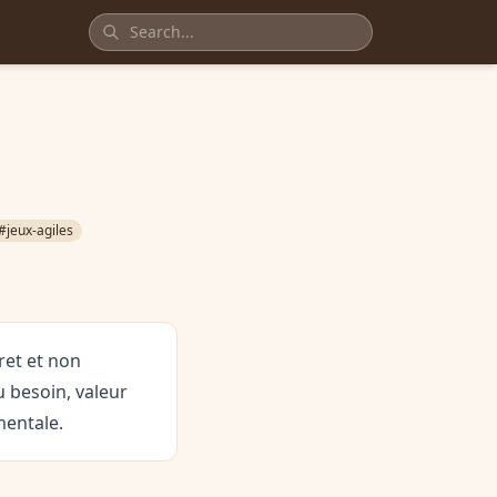
#jeux-agiles
ret et non
 besoin, valeur
mentale.