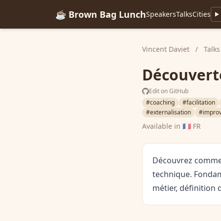
☕ Brown Bag Lunch
Speakers
Talks
Cities
Vincent Daviet
/
Talks
Découverte
Edit on GitHub
#coaching
#facilitation
#externalisation
#improv
Available in
🇫🇷 FR
Découvrez comment
technique. Fondame
métier, définition 