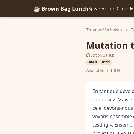
☕ Brown Bag Lunch
Speakers
Talks
Cities
Thomas Verhoken
/
T
Mutation te
Edit on GitHub
#test
#tdd
Available in
🇫🇷 FR
En tant que dévelo
produisez. Mais ête
cela, devons-nous a
voyons ensemble c
testing ». Ensembl
projets ou à vous