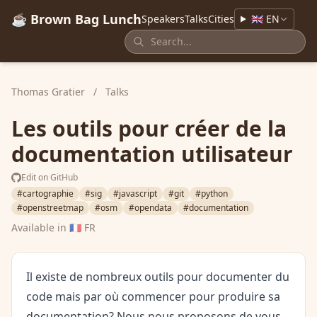
☕ Brown Bag Lunch
Speakers
Talks
Cities
🇬🇧 EN
Thomas Gratier
/
Talks
Les outils pour créer de la
documentation utilisateur
Edit on GitHub
#cartographie
#sig
#javascript
#git
#python
#openstreetmap
#osm
#opendata
#documentation
Available in
🇫🇷 FR
Il existe de nombreux outils pour documenter du
code mais par où commencer pour produire sa
documentation? Nous nous proposons de vous