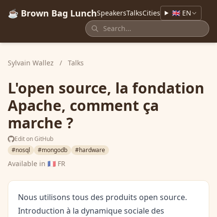
☕ Brown Bag Lunch
Speakers
Talks
Cities
🇬🇧 EN
Sylvain Wallez
/
Talks
L'open source, la fondation
Apache, comment ça
marche ?
Edit on GitHub
#nosql
#mongodb
#hardware
Available in
🇫🇷 FR
Nous utilisons tous des produits open source.
Introduction à la dynamique sociale des