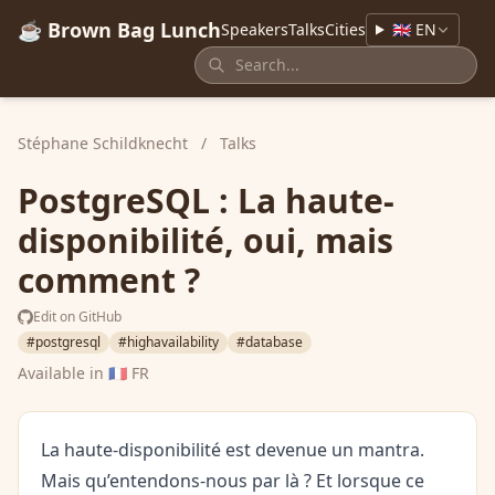
☕ Brown Bag Lunch
Speakers
Talks
Cities
🇬🇧 EN
Stéphane Schildknecht
/
Talks
PostgreSQL : La haute-
disponibilité, oui, mais
comment ?
Edit on GitHub
#postgresql
#highavailability
#database
Available in
🇫🇷 FR
La haute-disponibilité est devenue un mantra.
Mais qu’entendons-nous par là ? Et lorsque ce