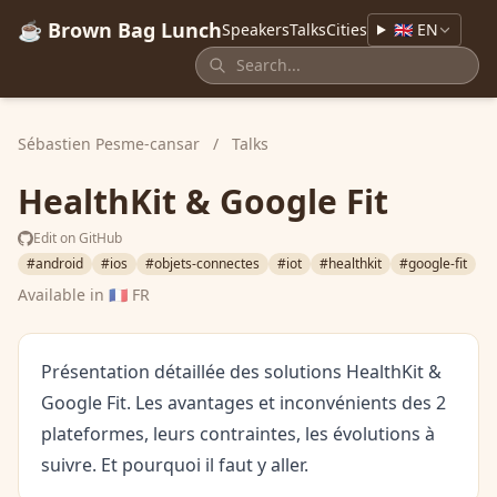
☕ Brown Bag Lunch
Speakers
Talks
Cities
🇬🇧 EN
Sébastien Pesme-cansar
/
Talks
HealthKit & Google Fit
Edit on GitHub
#android
#ios
#objets-connectes
#iot
#healthkit
#google-fit
Available in
🇫🇷 FR
Présentation détaillée des solutions HealthKit &
Google Fit. Les avantages et inconvénients des 2
plateformes, leurs contraintes, les évolutions à
suivre. Et pourquoi il faut y aller.