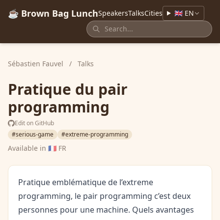
☕ Brown Bag Lunch
Speakers
Talks
Cities
🇬🇧 EN
Sébastien Fauvel
/
Talks
Pratique du pair
programming
Edit on GitHub
#serious-game
#extreme-programming
Available in
🇫🇷 FR
Pratique emblématique de l’extreme
programming, le pair programming c’est deux
personnes pour une machine. Quels avantages