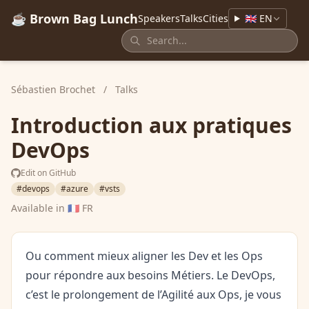
☕ Brown Bag Lunch
Speakers
Talks
Cities
🇬🇧 EN
Sébastien Brochet
/
Talks
Introduction aux pratiques
DevOps
Edit on GitHub
#devops
#azure
#vsts
Available in
🇫🇷 FR
Ou comment mieux aligner les Dev et les Ops
pour répondre aux besoins Métiers. Le DevOps,
c’est le prolongement de l’Agilité aux Ops, je vous