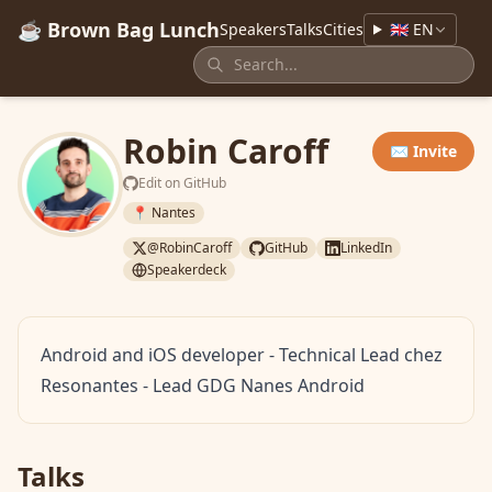
☕ Brown Bag Lunch
Speakers
Talks
Cities
🇬🇧 EN
Robin Caroff
✉️ Invite
Edit on GitHub
📍 Nantes
@RobinCaroff
GitHub
LinkedIn
Speakerdeck
Android and iOS developer - Technical Lead chez
Resonantes - Lead GDG Nanes Android
Talks