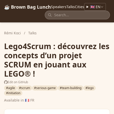
☕ Brown Bag Lunch
Speakers
Talks
Cities
🇬🇧 EN
Rémi Koci
/
Talks
Lego4Scrum : découvrez les
concepts d’un projet
SCRUM en jouant aux
LEGO® !
Edit on GitHub
#agile
#scrum
#serious-game
#team-building
#lego
#initiation
Available in
🇫🇷 FR